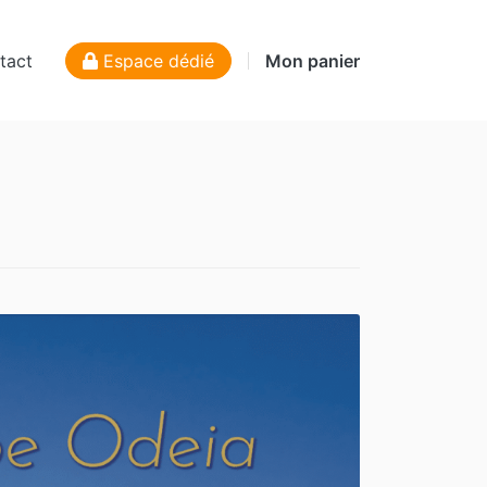
tact
Espace dédié
Mon panier