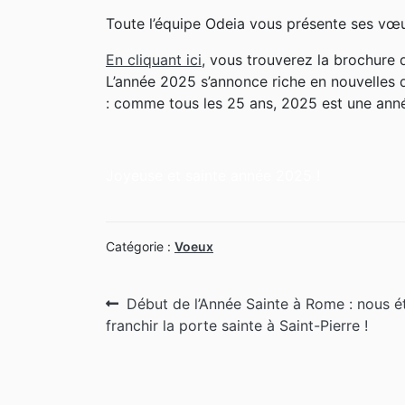
Toute l’équipe Odeia vous présente ses vœu
En cliquant ici
, vous trouverez la brochure 
L’année 2025 s’annonce riche en nouvelles 
: comme tous les 25 ans, 2025 est une année
Joyeuse et sainte année 2025 !
Catégorie :
Voeux
Navigation
Article
Début de l’Année Sainte à Rome : nous ét
précédent :
franchir la porte sainte à Saint-Pierre !
de
l’article