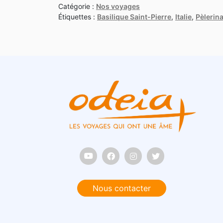
Catégorie :
Nos voyages
Étiquettes :
Basilique Saint-Pierre
,
Italie
,
Pèlerin
Nous contacter