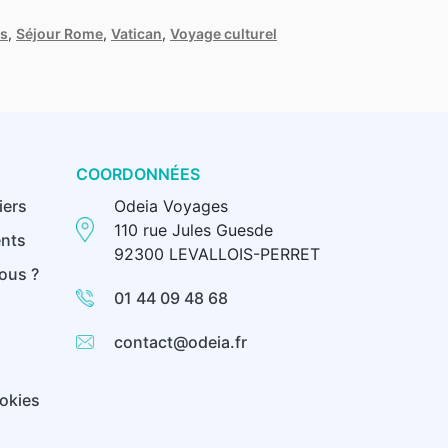
es
,
Séjour Rome
,
Vatican
,
Voyage culturel
COORDONNÉES
iers
Odeia Voyages
110 rue Jules Guesde
nts
92300 LEVALLOIS-PERRET
ous ?
01 44 09 48 68
contact@odeia.fr
ookies