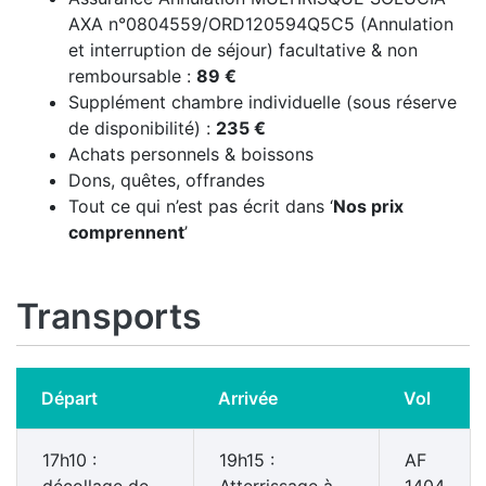
AXA n°0804559/ORD120594Q5C5 (Annulation
et interruption de séjour) facultative & non
remboursable :
89 €
Supplément chambre individuelle (sous réserve
de disponibilité) :
235 €
Achats personnels & boissons
Dons, quêtes, offrandes
Tout ce qui n’est pas écrit dans ‘
Nos prix
comprennent
’
Transports
Départ
Arrivée
Vol
17h10 :
19h15 :
AF
décollage de
Atterrissage à
1404