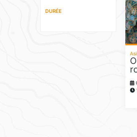
DURÉE
Asi
O
r