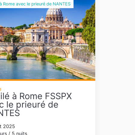
 à Rome avec le prieuré de NANTES
e
ilé à Rome FSSPX
c le prieuré de
NTES
t 2025
urs / 5 nuits