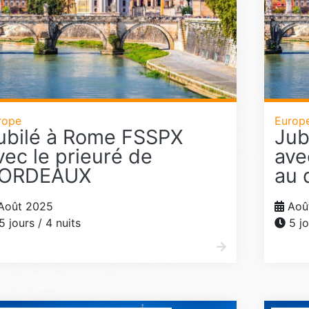
rope
Europ
ubilé à Rome FSSPX
Jub
vec le prieuré de
ave
ORDEAUX
au 
Août 2025
Aoû
5 jours / 4 nuits
5 jo