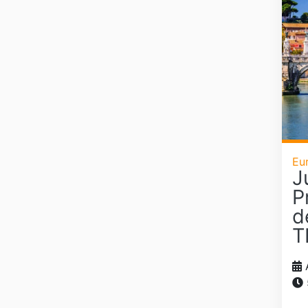
Eu
J
P
d
T