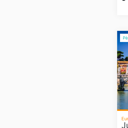
Pè
Eu
J