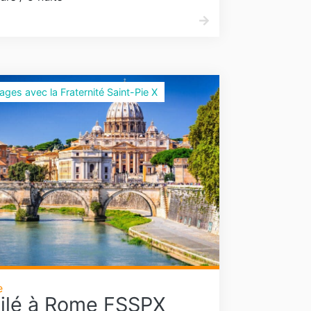
nages avec la Fraternité Saint-Pie X
e
ilé à Rome FSSPX