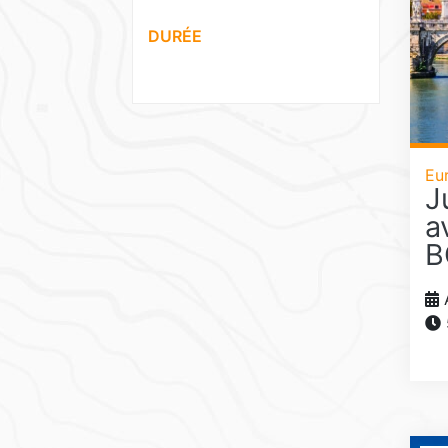
DURÉE
Eu
J
a
B