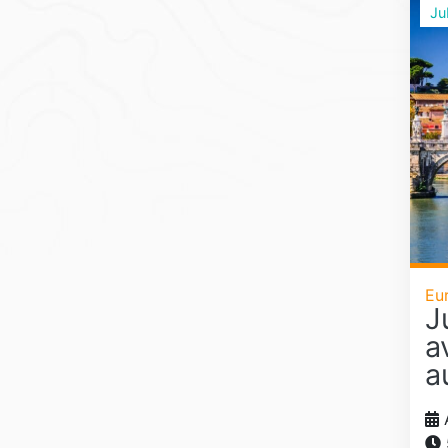
Ju
Eu
J
a
a