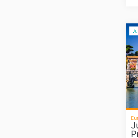
Ju
Eu
J
P