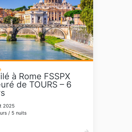
e
ilé à Rome FSSPX
euré de TOURS – 6
rs
t 2025
urs / 5 nuits