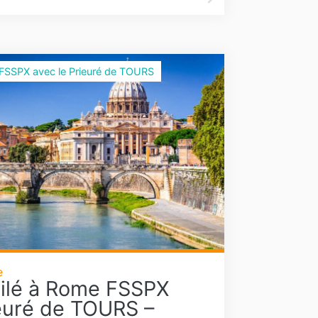
 FSSPX avec le Prieuré de TOURS
e
ilé à Rome FSSPX
euré de TOURS –