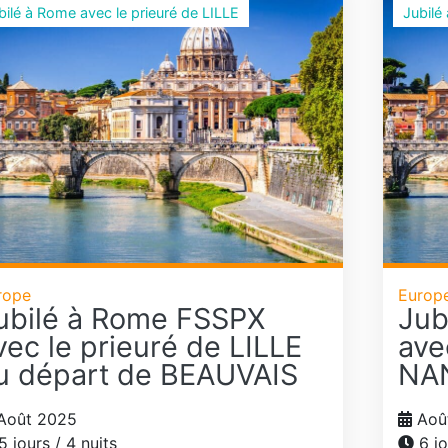
bilé à Rome avec le prieuré de LILLE
Jubilé
rope
Europ
ubilé à Rome FSSPX
Jub
vec le prieuré de LILLE
ave
u départ de BEAUVAIS
NA
Août 2025
Aoû
5 jours / 4 nuits
6 jo