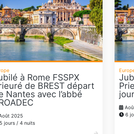
rope
Europ
ubilé à Rome FSSPX
Jub
rieuré de BREST départ
Pri
e Nantes avec l’abbé
jou
ROADEC
Aoû
6 jo
Août 2025
5 jours / 4 nuits