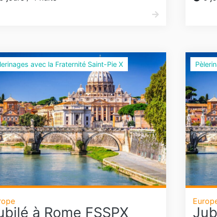
lerinages avec la Fraternité Saint-Pie X
Pèleri
rope
Europ
ubilé à Rome FSSPX
Jub