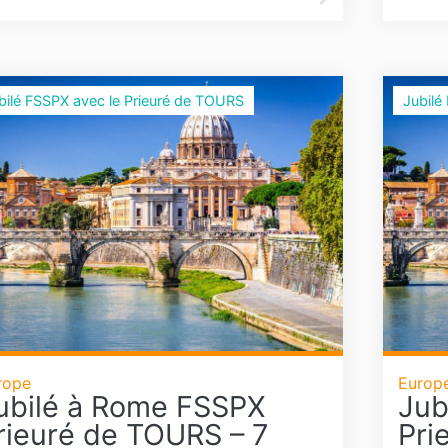
bilé FSSPX avec le Prieuré de TOURS
Jubilé
rope
Europ
ubilé à Rome FSSPX
Jub
rieuré de TOURS – 7
Pri