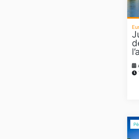
Eu
J
d
l
Pè