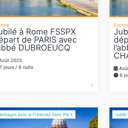
rope
Europ
ubilé à Rome FSSPX
Jub
épart de PARIS avec
dép
’abbé DUBROEUCQ
l’a
CH
Août 2025
7 jours / 6 nuits
Aoû
6 jo
lerinages avec la Fraternité Saint-Pie X
Jubilé