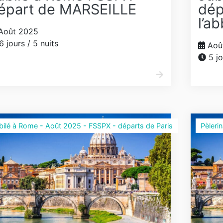
épart de MARSEILLE
dép
l’a
Août 2025
6 jours / 5 nuits
Aoû
5 jo
bilé à Rome - Août 2025 - FSSPX - départs de Paris
Pèleri