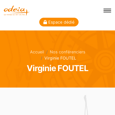
Espace dédié
Accueil
Nos conférenciers
Virginie FOUTEL
Virginie FOUTEL