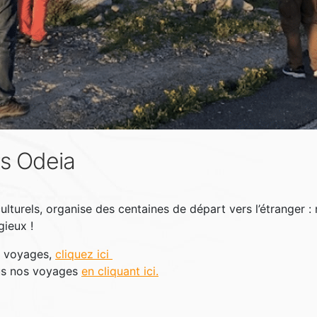
ts Odeia
turels, organise des centaines de départ vers l’étranger :
gieux !
s voyages,
cliquez ici
ous nos voyages
en cliquant ici.